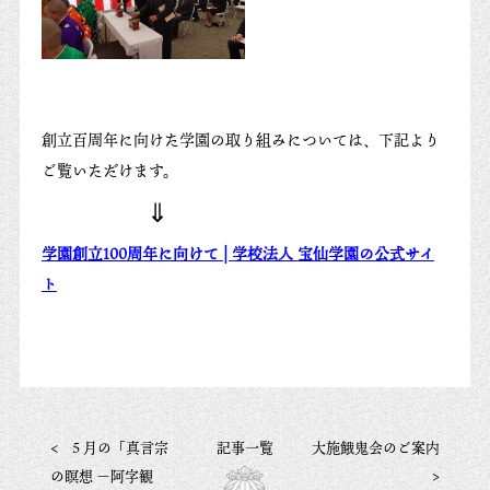
創立百周年に向けた学園の取り組みについては、下記より
ご覧いただけます。
⇓
学園創立
100
周年に向けて
|
学校法人 宝仙学園の公式サイ
ト
<
５月の「真言宗
記事一覧
大施餓鬼会のご案内
の瞑想 －阿字観
>